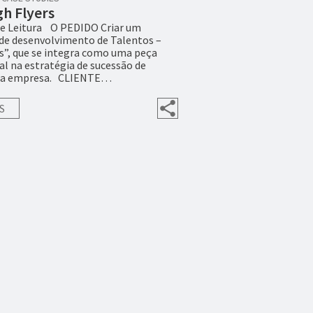
gh Flyers
de Leitura O PEDIDO Criar um
de desenvolvimento de Talentos –
s”, que se integra como uma peça
l na estratégia de sucessão de
 da empresa. CLIENTE…
S