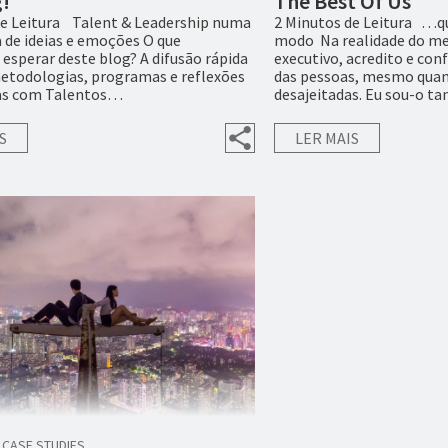
!
The Best Of Us
de Leitura Talent & Leadership numa
2 Minutos de Leitura …q
 de ideias e emoções O que
modo Na realidade do me
esperar deste blog? A difusão rápida
executivo, acredito e co
metodologias, programas e reflexões
das pessoas, mesmo quan
as com Talentos…
desajeitadas. Eu sou-o t
S
LER MAIS
CASE STUDIES