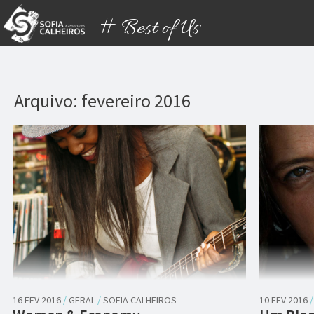
# Best of Us
Arquivo: fevereiro 2016
16 FEV 2016
/
GERAL
/
SOFIA CALHEIROS
10 FEV 2016
/