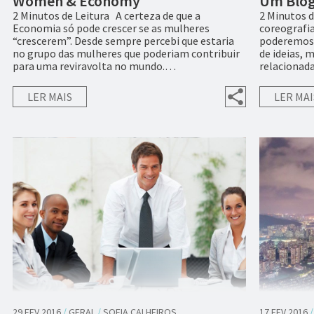
Women & Economy
Um Blog
2 Minutos de Leitura A certeza de que a
2 Minutos 
Economia só pode crescer se as mulheres
coreografia
“crescerem”. Desde sempre percebi que estaria
poderemos 
no grupo das mulheres que poderiam contribuir
de ideias, 
para uma reviravolta no mundo.…
relacionad
LER MAIS
LER MAI
29 FEV 2016
/
GERAL
/
SOFIA CALHEIROS
17 FEV 2016
/