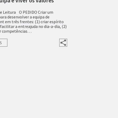
uipa e Viver os Valores
de Leitura O PEDIDO Criar um
ara desenvolver a equipa de
em três frentes: (1) criar espírito
facilitar a entreajuda no dia-a-dia, (2)
er competências…
S