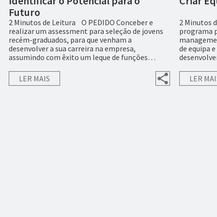
Identificar o Potencial para o
Criar Eq
Futuro
2 Minutos de Leitura O PEDIDO Conceber e
2 Minutos 
realizar um assessment para seleção de jovens
programa p
recém-graduados, para que venham a
management 
desenvolver a sua carreira na empresa,
de equipa e 
assumindo com êxito um leque de funções…
desenvolv
LER MAIS
LER MAI